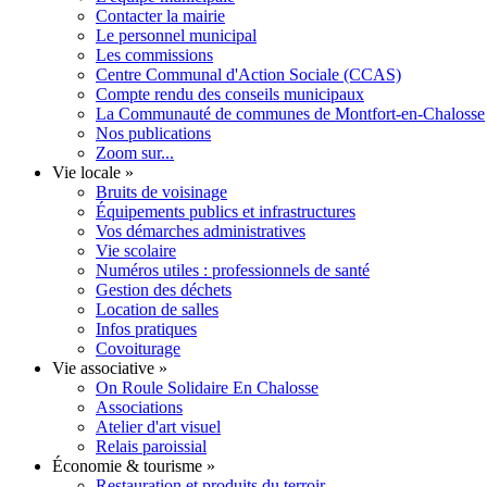
Contacter la mairie
Le personnel municipal
Les commissions
Centre Communal d'Action Sociale (CCAS)
Compte rendu des conseils municipaux
La Communauté de communes de Montfort-en-Chalosse
Nos publications
Zoom sur...
Vie locale
»
Bruits de voisinage
Équipements publics et infrastructures
Vos démarches administratives
Vie scolaire
Numéros utiles : professionnels de santé
Gestion des déchets
Location de salles
Infos pratiques
Covoiturage
Vie associative
»
On Roule Solidaire En Chalosse
Associations
Atelier d'art visuel
Relais paroissial
Économie & tourisme
»
Restauration et produits du terroir